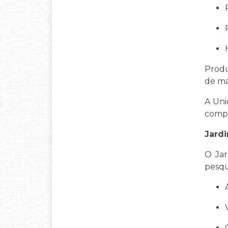
Produ
de ma
A Uni
compl
Jard
O Jar
pesqu