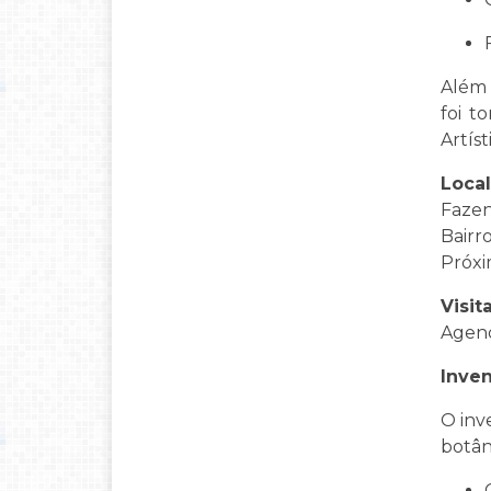
Além 
foi t
Artís
Local
Fazen
Bairro
Próxi
Visit
Agend
Inven
O inv
botân