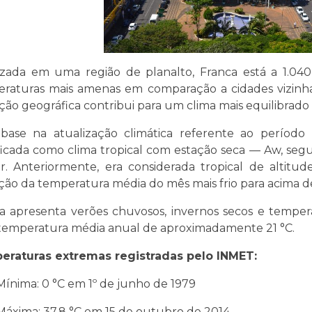
izada em uma região de planalto, Franca está a 1.04
raturas mais amenas em comparação a cidades vizinhas 
ção geográfica contribui para um clima mais equilibrado
ase na atualização climática referente ao período 
ificada como clima tropical com estação seca — Aw, seg
r. Anteriormente, era considerada tropical de altit
ção da temperatura média do mês mais frio para acima de 
a apresenta verões chuvosos, invernos secos e tempe
emperatura média anual de aproximadamente 21 °C.
eraturas extremas registradas pelo INMET:
Mínima: 0 °C em 1º de junho de 1979
Máxima: 37,8 °C em 15 de outubro de 2014