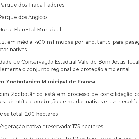
Parque dos Trabalhadores
Parque dos Angicos
Horto Florestal Municipal
z, em média, 400 mil mudas por ano, tanto para pais
tas nativas.
dade de Conservação Estadual Vale do Bom Jesus, loca
ementa o conjunto regional de proteção ambiental.
im Zoobotânico Municipal de Franca
dim Zoobotânico está em processo de consolidação c
isa científica, produção de mudas nativas e lazer ecológ
Área total: 200 hectares
Vegetação nativa preservada: 175 hectares
Capacidade de produção: até 1,2 milhão de mudas por a