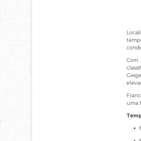
Local
tempe
condi
Com b
class
Geige
eleva
Franc
uma t
Temp