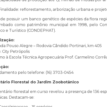
Finalidade: reflorestamento, arborização urbana e projeto
de possuir um banco genético de espécies da flora regio
ombado como patrimônio municipal em 1998, pelo Cons
tico e Turístico (CONDEPHAT).
ização:
da Pouso Alegre – Rodovia Cândido Portinari, km 405
: City Petrópolis
mo à Escola Técnica Agropecuária Prof. Carmelino Corrê
ação:
amento pelo telefone: (16) 3703-0454
tário Florestal do Jardim Zoobotânico
entário florestal em curso revelou a presença de 136 esp
icas. Destacam-se:
Caesalpinaceae – 15 espécies