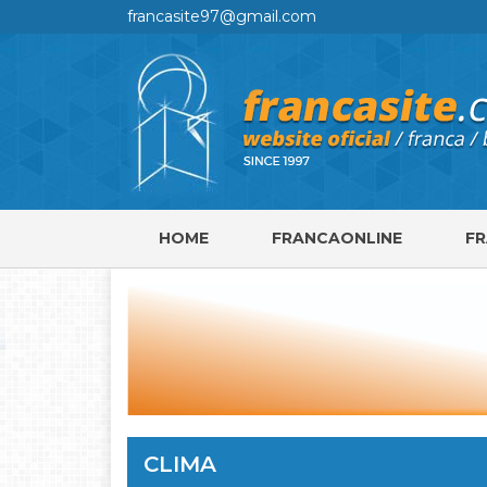
francasite97@gmail.com
HOME
FRANCAONLINE
F
CLIMA