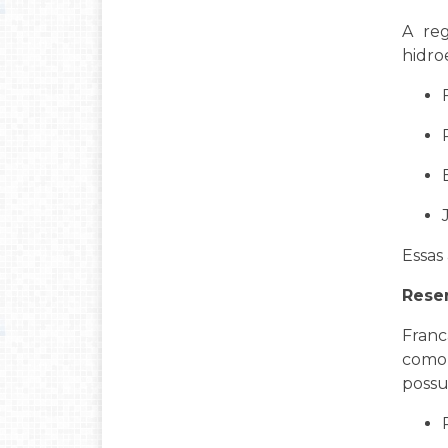
A reg
hidro
Essas 
Reser
Franc
como 
possu