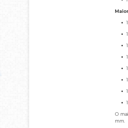
Maior
O mai
mm.