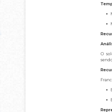
Temp
Recu
Análi
O sol
sendo
Recur
Franc
Repr