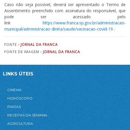
Caso não seja possível, deverá ser apresentado o Termo de
Assentimento preenchido com assinatura do responsável, que
pode ser acessado pelo
link
https://www.franca.sp.gov.br/administracao-
municipal/administracao-direta/saude/vacinacao-covid-19
.
FONTE
- JORNAL DA FRANCA
FONTE DE IMAGEM
- JORNAL DA FRANCA
LINKS ÚTEIS
CINEMA
HORÓSCOPO
PIADAS
RECEITAS DA SEMANA
AGRICULTURA