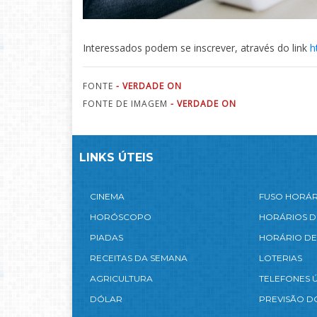
Interessados podem se inscrever, através do link
h
FONTE
- VERDADE ON
FONTE DE IMAGEM
- VERDADE ON
LINKS ÚTEIS
CINEMA
FUSO HORÁ
HORÓSCOPO
HORÁRIOS D
PIADAS
HORÁRIO DE
RECEITAS DA SEMANA
LOTERIAS
AGRICULTURA
TELEFONES Ú
DÓLAR
PREVISÃO D