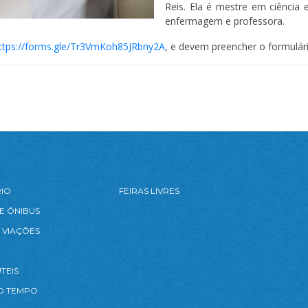
Reis. Ela é mestre em ciência 
enfermagem e professora.
ttps://forms.gle/
Tr3VmKoh85JRbny2A
, e devem preencher o formulário
RIO
FEIRAS LIVRES
E ÔNIBUS
 VIAÇÕES
TEIS
O TEMPO