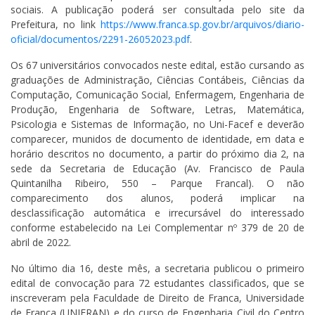
sociais. A publicação poderá ser consultada pelo site da
Prefeitura, no link
https://www.franca.sp.gov.br/
arquivos/diario-
oficial/
documentos/2291-26052023.pdf
.
Os 67 universitários convocados neste edital, estão cursando as
graduações de Administração, Ciências Contábeis, Ciências da
Computação, Comunicação Social, Enfermagem, Engenharia de
Produção, Engenharia de Software, Letras, Matemática,
Psicologia e Sistemas de Informação, no Uni-Facef e deverão
comparecer, munidos de documento de identidade, em data e
horário descritos no documento, a partir do próximo dia 2, na
sede da Secretaria de Educação (Av. Francisco de Paula
Quintanilha Ribeiro, 550 – Parque Francal). O não
comparecimento dos alunos, poderá implicar na
desclassificação automática e irrecursável do interessado
conforme estabelecido na Lei Complementar nº 379 de 20 de
abril de 2022.
No último dia 16, deste mês, a secretaria publicou o primeiro
edital de convocação para 72 estudantes classificados, que se
inscreveram pela Faculdade de Direito de Franca, Universidade
de Franca (UNIFRAN) e do curso de Engenharia Civil do Centro