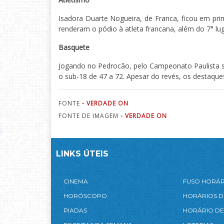
Isadora Duarte Nogueira, de Franca, ficou em pri
renderam o pódio à atleta francana, além do 7° lug
Basquete
Jogando no Pedrocão, pelo Campeonato Paulista su
o sub-18 de 47 a 72. Apesar do revés, os destaque
FONTE
- VERDADE ON
FONTE DE IMAGEM
- VERDADE ON
LINKS ÚTEIS
CINEMA
FUSO HORÁ
HORÓSCOPO
HORÁRIOS D
PIADAS
HORÁRIO DE