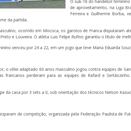
O sub-16 do handebol feminino
de aproveitamento, na Liga Bra
Ferreira e Guilherme Borba, v
me da partida.
masculino, ocorrido em Mococa, os garotos de Franca disputaram at
reto e Louveira. O atleta Luis Felipe Rufino garantiu o título de mel
inino venceu por 24 a 22, em um jogo que teve Maria Eduarda Souz
ior, o vôlei adaptado 60 anos masculino jogou contra equipes de San
etas francanos perderam para as equipes de Rafard e Sertãozinho
pe da casa por 3 sets a 0, sob orientação dos técnicos Nelson Kazuo 
iciparam de competição, organizada pela Federação Paulista de Fute