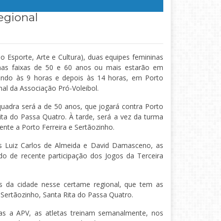
egional
Esporte, Arte e Cultura), duas equipes femininas
nas faixas de 50 e 60 anos ou mais estarão em
ando às 9 horas e depois às 14 horas, em Porto
al da Associação Pró-Voleibol.
quadra será a de 50 anos, que jogará contra Porto
Rita do Passa Quatro. À tarde, será a vez da turma
ente a Porto Ferreira e Sertãozinho.
s Luiz Carlos de Almeida e David Damasceno, as
do de recente participação dos Jogos da Terceira
s da cidade nesse certame regional, que tem as
, Sertãozinho, Santa Rita do Passa Quatro.
las a APV, as atletas treinam semanalmente, nos