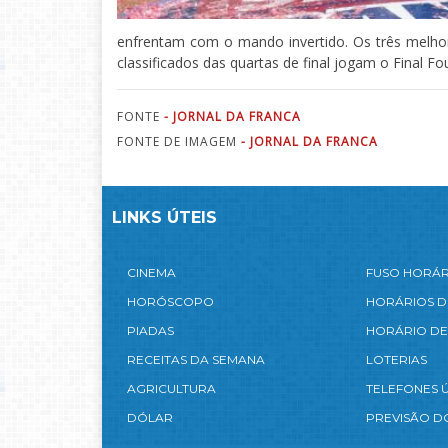
enfrentam com o mando invertido. Os três melhore
classificados das quartas de final jogam o Final F
FONTE
- JORNAL DA FRANCA
FONTE DE IMAGEM
- JORNAL DA FRANCA
LINKS ÚTEIS
CINEMA
FUSO HORÁ
HORÓSCOPO
HORÁRIOS D
PIADAS
HORÁRIO DE
RECEITAS DA SEMANA
LOTERIAS
AGRICULTURA
TELEFONES Ú
DÓLAR
PREVISÃO D