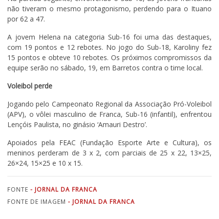
não tiveram o mesmo protagonismo, perdendo para o Ituano
por 62 a 47.
A jovem Helena na categoria Sub-16 foi uma das destaques,
com 19 pontos e 12 rebotes. No jogo do Sub-18, Karoliny fez
15 pontos e obteve 10 rebotes. Os próximos compromissos da
equipe serão no sábado, 19, em Barretos contra o time local.
Voleibol perde
Jogando pelo Campeonato Regional da Associação Pró-Voleibol
(APV), o vôlei masculino de Franca, Sub-16 (infantil), enfrentou
Lençóis Paulista, no ginásio ‘Amauri Destro’.
Apoiados pela FEAC (Fundação Esporte Arte e Cultura), os
meninos perderam de 3 x 2, com parciais de 25 x 22, 13×25,
26×24, 15×25 e 10 x 15.
FONTE
- JORNAL DA FRANCA
FONTE DE IMAGEM
- JORNAL DA FRANCA