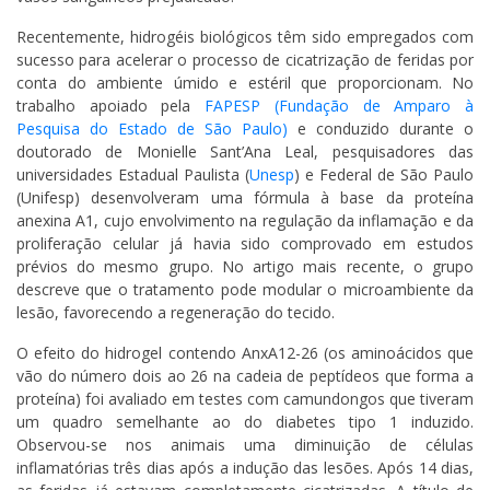
Recentemente, hidrogéis biológicos têm sido empregados com
sucesso para acelerar o processo de cicatrização de feridas por
conta do ambiente úmido e estéril que proporcionam. No
trabalho apoiado pela
FAPESP (Fundação de Amparo à
Pesquisa do Estado de São Paulo)
e conduzido durante o
doutorado de Monielle Sant’Ana Leal, pesquisadores das
universidades Estadual Paulista (
Unesp
) e Federal de São Paulo
(Unifesp) desenvolveram uma fórmula à base da proteína
anexina A1, cujo envolvimento na regulação da inflamação e da
proliferação celular já havia sido comprovado em estudos
prévios do mesmo grupo. No artigo mais recente, o grupo
descreve que o tratamento pode modular o microambiente da
lesão, favorecendo a regeneração do tecido.
O efeito do hidrogel contendo AnxA12-26 (os aminoácidos que
vão do número dois ao 26 na cadeia de peptídeos que forma a
proteína) foi avaliado em testes com camundongos que tiveram
um quadro semelhante ao do diabetes tipo 1 induzido.
Observou-se nos animais uma diminuição de células
inflamatórias três dias após a indução das lesões. Após 14 dias,