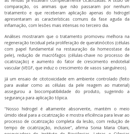
as feridas já estavam completamente cicatrizadas. A título de
comparação, os animais que não passaram por nenhum
tratamento e que receberam aplicação apenas do hidrogel
apresentaram as características comuns da fase aguda da
inflamação, com lesões mais intensas no terceiro dia.
Análises mostraram que o tratamento promoveu melhora na
regeneração tecidual pela proliferação de queratinócitos (células
com papel fundamental na restauração da homeostase da
pele), redução de macrófagos (células-chave no processo de
cicatrização) e aumento do fator de crescimento endotelial
vascular (VEGF, que induz o crescimento de vasos sanguíneos).
Já um ensaio de citotoxicidade em ambiente controlado (feito
para avaliar como as células da pele reagem ao material)
assegurou a biocompatibilidade do produto, sugerindo a
segurança para aplicação tópica.
“Nosso hidrogel é altamente absorvente, mantém o meio
úmido ideal para a cicatrização e mostra eficiência para levar ao
processo de cicatrização completa da lesão, com redução de
tempo de cicatrização, inclusive”, afirma Sonia Maria Oliani,
pesquisadora do Instituto de Biociências, Letras e Ciências