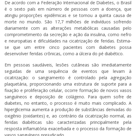
De acordo com a Federação Internacional de Diabetes, o Brasil
é o sexto país em número de pessoas com a doença, que
atingiu proporções epidêmicas e se tornou a quinta causa de
morte no mundo. São 17,7 milhões de indivíduos sofrendo
diariamente com as alterações metabólicas causadas pelo
comprometimento da secreção e ação da insulina, como nefro
e neuropatias e dificuldades na cicatrização de feridas. Estima-
se que um entre cinco pacientes com diabetes possa
desenvolver feridas crônicas, como a úlcera do pé diabético.
Em pessoas saudáveis, lesões cutâneas são imediatamente
seguidas de uma sequência de eventos que levam à
cicatrização: o sangramento é controlado pela agregação
plaquetária, proporcionando uma estrutura de suporte para a
fixação e proliferação celular, ocorre formação de novos vasos
sanguíneos e deposição de colágeno. Para quem sofre de
diabetes, no entanto, o processo é muito mais complicado. A
hiperglicemia aumenta a produção de substâncias derivadas do
oxigênio (oxidantes) e, ao contrário da cicatrização normal, as
feridas diabéticas são caracterizadas principalmente pela
resposta inflamatória exacerbada e o processo da formação de
vasos sanguíneos prejudicado.