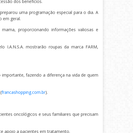
cessão dos benefícios.
preparou uma programação especial para o dia. A
o em geral.
e mama, proporcionando informações valiosas e
elo I.A.N.S.A. mostrarão roupas da marca FARM,
o importante, fazendo a diferença na vida de quem
(
francashopping.com.br
).
ientes oncológicos e seus familiares que precisam
ece apoio a pacientes em tratamento.