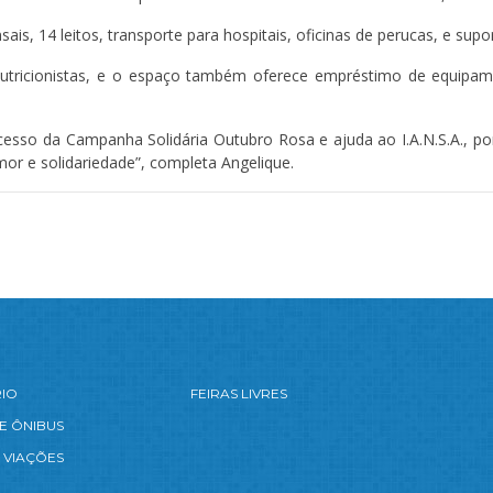
sais, 14 leitos, transporte para hospitais, oficinas de perucas, e supo
 e nutricionistas, e o espaço também oferece empréstimo de equipa
cesso da Campanha Solidária Outubro Rosa e ajuda ao I.A.N.S.A., 
or e solidariedade”, completa Angelique.
RIO
FEIRAS LIVRES
E ÔNIBUS
 VIAÇÕES