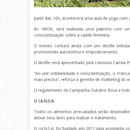
partir das 10h, acontecerá uma aula de yoga com a 
Às 18h30, será realizada uma palestra com um
conscientização sobre a saúde feminina.
O evento contará ainda com um desfile intitul
promovendo autoestima e empoderamento.
O desfile será apresentado pela colunista Camila 
“Ao unir solidariedade e conscientização, o Fran
mais precisa”, reforça a gerente de marketing do 
O regulamento da Campanha Outubro Rosa e todo o
O I.A.N.S.A.
Todos os alimentos arrecadados serão destinados 
deixar seus lares para realizar o tratamento.
O I.A.N.S.A. foi fundado em 2011 pela assistente 