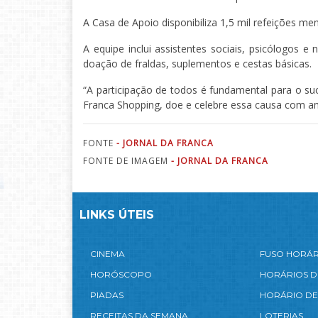
A Casa de Apoio disponibiliza 1,5 mil refeições men
A equipe inclui assistentes sociais, psicólogos
doação de fraldas, suplementos e cestas básicas.
“A participação de todos é fundamental para o su
Franca Shopping, doe e celebre essa causa com am
FONTE
- JORNAL DA FRANCA
FONTE DE IMAGEM
- JORNAL DA FRANCA
LINKS ÚTEIS
CINEMA
FUSO HORÁ
HORÓSCOPO
HORÁRIOS D
PIADAS
HORÁRIO DE
RECEITAS DA SEMANA
LOTERIAS