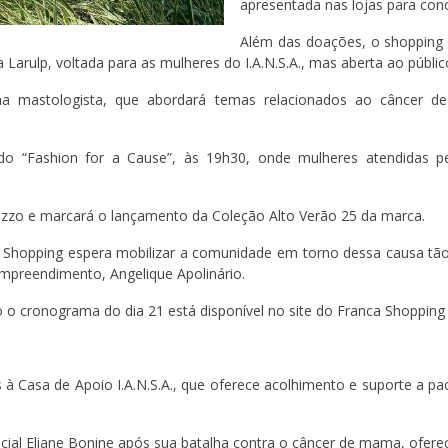
apresentada nas lojas para con
Além das doações, o shopping 
Larulp, voltada para as mulheres do I.A.N.S.A., mas aberta ao públic
a mastologista, que abordará temas relacionados ao câncer d
ado “Fashion for a Cause”, às 19h30, onde mulheres atendidas p
Pizzo e marcará o lançamento da Coleção Alto Verão 25 da marca.
ca Shopping espera mobilizar a comunidade em torno dessa causa tã
empreendimento, Angelique Apolinário.
 cronograma do dia 21 está disponível no site do Franca Shopping 
à Casa de Apoio I.A.N.S.A., que oferece acolhimento e suporte a pac
social Eliane Bonine após sua batalha contra o câncer de mama, ofer