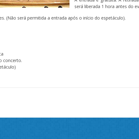
será liberada 1 hora antes do ev
s. (Não será permitida a entrada após o início do espetáculo).
ca
o concerto.
etáculo)