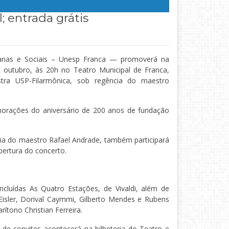
 entrada grátis
anas e Sociais – Unesp Franca — promoverá na
e outubro, às 20h no Teatro Municipal de Franca,
ra USP-Filarmônica, sob regência do maestro
orações do aniversário de 200 anos de fundação
ia do maestro Rafael Andrade, também participará
bertura do concerto.
cluídas As Quatro Estações, de Vivaldi, além de
isler, Dorival Caymmi, Gilberto Mendes e Rubens
ítono Christian Ferreira.
a de convites acontecerá na bilheteria do Teatro e