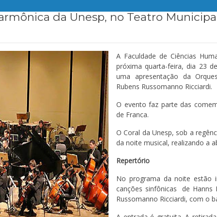
armônica da Unesp, no Teatro Municipal;
A Faculdade de Ciências Hum
próxima quarta-feira, dia 23 d
uma apresentação da Orquest
Rubens Russomanno Ricciardi.
O evento faz parte das comem
de Franca.
O Coral da Unesp, sob a regênc
da noite musical, realizando a a
Repertório
No programa da noite estão in
canções sinfônicas de Hanns E
Russomanno Ricciardi, com o bar
A entrada é gratuita. A retirad