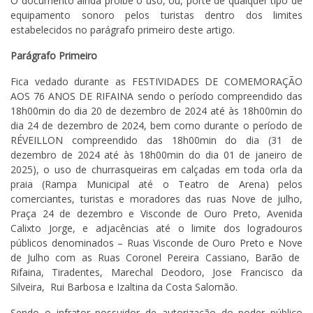
O documento ainda proibe o uso, ou, porte de qualquer tipo de
equipamento sonoro pelos turistas dentro dos limites
estabelecidos no parágrafo primeiro deste artigo.
Parágrafo Primeiro
Fica vedado durante as FESTIVIDADES DE COMEMORAÇÃO
AOS 76 ANOS DE RIFAINA sendo o período compreendido das
18h00min do dia 20 de dezembro de 2024 até às 18h00min do
dia 24 de dezembro de 2024, bem como durante o período de
RÉVEILLON compreendido das 18h00min do dia (31 de
dezembro de 2024 até às 18h00min do dia 01 de janeiro de
2025), o uso de churrasqueiras em calçadas em toda orla da
praia (Rampa Municipal até o Teatro de Arena) pelos
comerciantes, turistas e moradores das ruas Nove de julho,
Praça 24 de dezembro e Visconde de Ouro Preto, Avenida
Calixto Jorge, e adjacências até o limite dos logradouros
públicos denominados – Ruas Visconde de Ouro Preto e Nove
de Julho com as Ruas Coronel Pereira Cassiano, Barão de
Rifaina, Tiradentes, Marechal Deodoro, Jose Francisco da
Silveira, Rui Barbosa e Izaltina da Costa Salomão.
Sendo o infrator possuidor de autorização do poder público