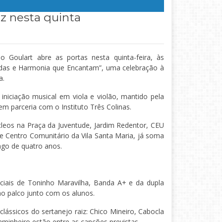
iz nesta quinta
o Goulart abre as portas nesta quinta-feira, às
rdas e Harmonia que Encantam”, uma celebração à
a.
iniciação musical em viola e violão, mantido pela
em parceria com o Instituto Três Colinas.
leos na Praça da Juventude, Jardim Redentor, CEU
 Centro Comunitário da Vila Santa Maria, já soma
ongo de quatro anos.
eciais de Toninho Maravilha, Banda A+ e da dupla
o palco junto com os alunos.
lássicos do sertanejo raiz: Chico Mineiro, Cabocla
aminheiro estão entre as canções previstas.