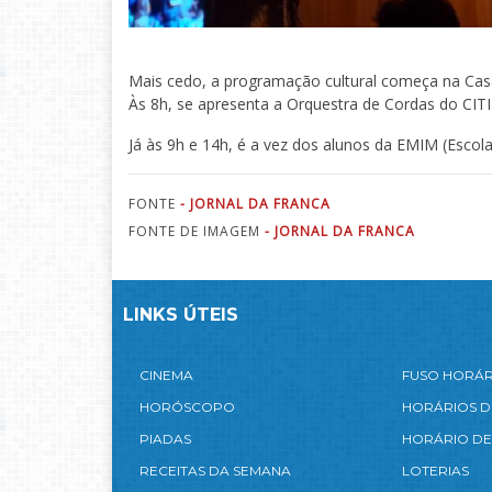
Mais cedo, a programação cultural começa na Casa
Às 8h, se apresenta a Orquestra de Cordas do CITI 
Já às 9h e 14h, é a vez dos alunos da EMIM (Escol
FONTE
- JORNAL DA FRANCA
FONTE DE IMAGEM
- JORNAL DA FRANCA
LINKS ÚTEIS
CINEMA
FUSO HORÁ
HORÓSCOPO
HORÁRIOS D
PIADAS
HORÁRIO DE
RECEITAS DA SEMANA
LOTERIAS