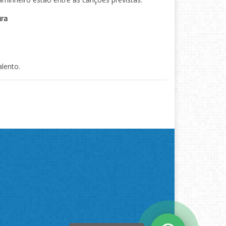
ura
lento.