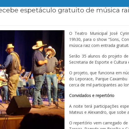
ecebe espetáculo gratuito de música ra
O Teatro Municipal José Cyrin
19h30, para o show “Sons, Co
música raiz com entrada gratuit
Serão 35 alunos do projeto de 
Secretaria de Esporte e Cultura 
O projeto, que funciona em núc
do Leporace, Parque Caxambu e
cerca de mil participantes ao l
Convidados e repertório
A noite terá participações esp
Mateus e Alexandro, que sobe a
O repertório vem carregado de c
Tereza, Pagode em Brasília e C