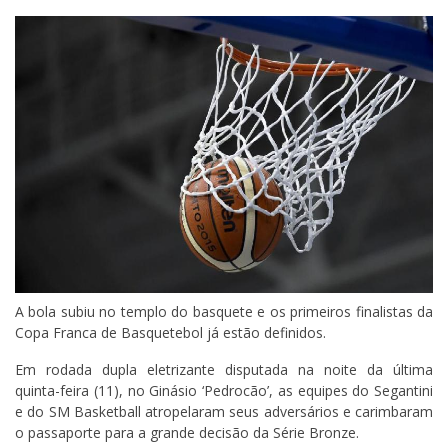
A bola subiu no templo do basquete e os primeiros finalistas da
Copa Franca de Basquetebol já estão definidos.
Em rodada dupla eletrizante disputada na noite da última
quinta-feira (11), no Ginásio ‘Pedrocão’, as equipes do Segantini
e do SM Basketball atropelaram seus adversários e carimbaram
o passaporte para a grande decisão da Série Bronze.