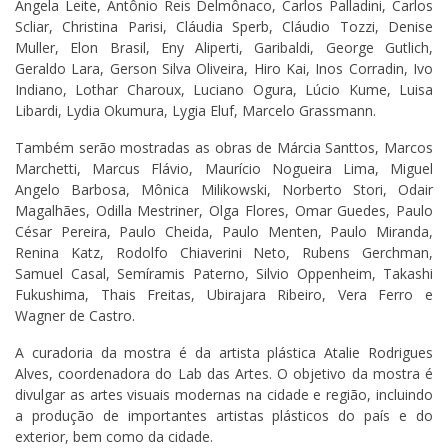
Angela Leite, Antônio Reis Delmônaco, Carlos Palladini, Carlos
Scliar, Christina Parisi, Cláudia Sperb, Cláudio Tozzi, Denise
Muller, Elon Brasil, Eny Aliperti, Garibaldi, George Gutlich,
Geraldo Lara, Gerson Silva Oliveira, Hiro Kai, Inos Corradin, Ivo
Indiano, Lothar Charoux, Luciano Ogura, Lúcio Kume, Luisa
Libardi, Lydia Okumura, Lygia Eluf, Marcelo Grassmann.
Também serão mostradas as obras de Márcia Santtos, Marcos
Marchetti, Marcus Flávio, Maurício Nogueira Lima, Miguel
Angelo Barbosa, Mônica Milikowski, Norberto Stori, Odair
Magalhães, Odilla Mestriner, Olga Flores, Omar Guedes, Paulo
César Pereira, Paulo Cheida, Paulo Menten, Paulo Miranda,
Renina Katz, Rodolfo Chiaverini Neto, Rubens Gerchman,
Samuel Casal, Semíramis Paterno, Silvio Oppenheim, Takashi
Fukushima, Thais Freitas, Ubirajara Ribeiro, Vera Ferro e
Wagner de Castro.
A curadoria da mostra é da artista plástica Atalie Rodrigues
Alves, coordenadora do Lab das Artes. O objetivo da mostra é
divulgar as artes visuais modernas na cidade e região, incluindo
a produção de importantes artistas plásticos do país e do
exterior, bem como da cidade.