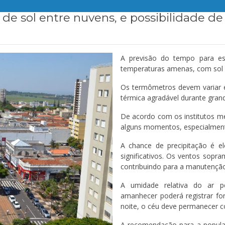
, de sol entre nuvens, e possibilidade d
A previsão do tempo para est
temperaturas amenas, com sol 
Os termômetros devem variar 
térmica agradável durante grand
De acordo com os institutos me
alguns momentos, especialmente
A chance de precipitação é e
significativos. Os ventos sopr
contribuindo para a manutenção
A umidade relativa do ar p
amanhecer poderá registrar fo
noite, o céu deve permanecer 
A recomendação para a popula