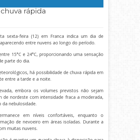
e chuva rápida
a sexta-feira (12) em Franca indica um dia de
aparecendo entre nuvens ao longo do período.
entre 15°C e 24°C, proporcionando uma sensação
e parte do dia.
teorológicos, há possibilidade de chuva rápida em
 entre a tarde e a noite.
levada, embora os volumes previstos não sejam
am de nordeste com intensidade fraca a moderada,
 da nebulosidade.
ermanece em níveis confortáveis, enquanto o
rmação de nevoeiro em áreas isoladas. Durante a
com muitas nuvens.
ção é manter um guarda-chuva à disposição para