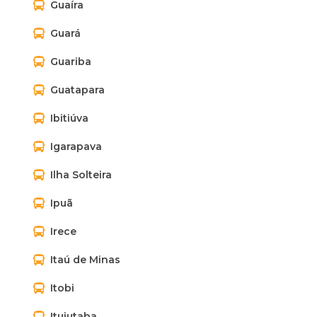
Guaíra
Guará
Guariba
Guatapara
Ibitiúva
Igarapava
Ilha Solteira
Ipuã
Irece
Itaú de Minas
Itobi
Ituiutaba