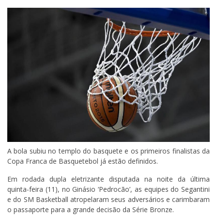
A bola subiu no templo do basquete e os primeiros finalistas da
Copa Franca de Basquetebol já estão definidos.
Em rodada dupla eletrizante disputada na noite da última
quinta-feira (11), no Ginásio ‘Pedrocão’, as equipes do Segantini
e do SM Basketball atropelaram seus adversários e carimbaram
o passaporte para a grande decisão da Série Bronze.