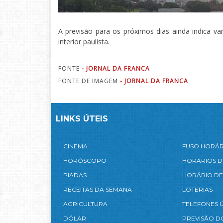
A previsão para os próximos dias ainda indica va
interior paulista.
FONTE
- JORNAL DA FRANCA
FONTE DE IMAGEM
- JORNAL DA FRANCA
LINKS ÚTEIS
CINEMA
FUSO HORÁ
HORÓSCOPO
HORÁRIOS D
PIADAS
HORÁRIO DE
RECEITAS DA SEMANA
LOTERIAS
AGRICULTURA
TELEFONES Ú
DÓLAR
PREVISÃO D