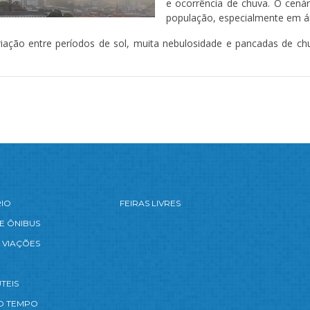
e ocorrência de chuva. O cenár
população, especialmente em ár
riação entre períodos de sol, muita nebulosidade e pancadas de ch
RIO
FEIRAS LIVRES
E ÔNIBUS
 VIAÇÕES
TEIS
O TEMPO