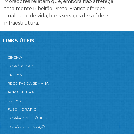
Moradores relatam que, embora não arrefeça
totalmente Ribeirão Preto, Franca oferece
qualidade de vida, bons serviços de saúde e
infraestrutura.
LINKS ÚTEIS
CINEMA
HORÓSCOPO
PIADAS
RECEITAS DA SEMANA
AGRICULTURA
DÓLAR
FUSO HORÁRIO
HORÁRIOS DE ÔNIBUS
HORÁRIO DE VIAÇÕES