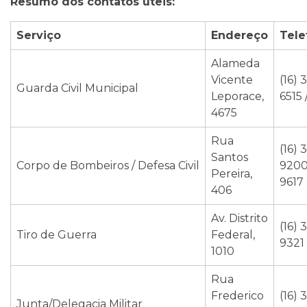
Resumo dos contatos úteis:
Serviço
Endereço
Tele
Alameda
Vicente
(16) 
Guarda Civil Municipal
Leporace,
6515 
4675
Rua
(16) 
Santos
Corpo de Bombeiros / Defesa Civil
9200
Pereira,
9617
406
Av. Distrito
(16) 
Tiro de Guerra
Federal,
9321
1010
Rua
Frederico
(16) 
Junta/Delegacia Militar