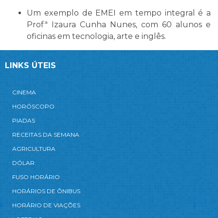
Um exemplo de EMEI em tempo integral é a
Profª Izaura Cunha Nunes, com 60 alunos e
oficinas em tecnologia, arte e inglês.
LINKS ÚTEIS
CINEMA
HORÓSCOPO
PIADAS
RECEITAS DA SEMANA
AGRICULTURA
DÓLAR
FUSO HORÁRIO
HORÁRIOS DE ÔNIBUS
HORÁRIO DE VIAÇÕES