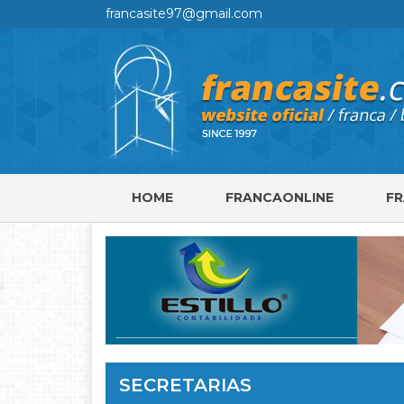
francasite97@gmail.com
HOME
FRANCAONLINE
F
SECRETARIAS