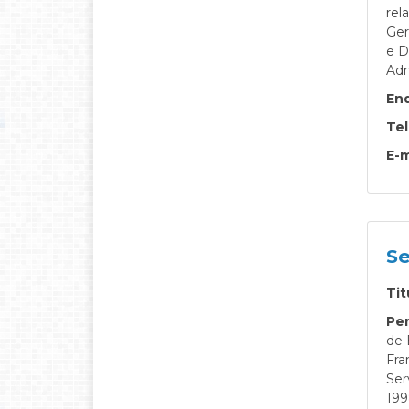
rel
Ger
e D
Adm
En
Te
E-m
Se
Tit
Per
de 
Fra
Ser
199