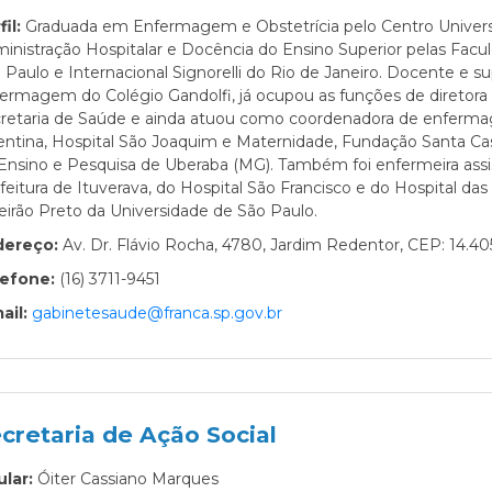
fil:
Graduada em Enfermagem e Obstetrícia pelo Centro Univers
inistração Hospitalar e Docência do Ensino Superior pelas Facu
 Paulo e Internacional Signorelli do Rio de Janeiro. Docente e s
ermagem do Colégio Gandolfi, já ocupou as funções de diretora
retaria de Saúde e ainda atuou como coordenadora de enfer
entina, Hospital São Joaquim e Maternidade, Fundação Santa Cas
Ensino e Pesquisa de Uberaba (MG). Também foi enfermeira assis
feitura de Ituverava, do Hospital São Francisco e do Hospital da
eirão Preto da Universidade de São Paulo.
dereço:
Av. Dr. Flávio Rocha, 4780, Jardim Redentor, CEP: 14.4
lefone:
(16) 3711-9451
ail:
gabinetesaude@franca.sp.gov.br
cretaria de Ação Social
ular:
Óiter Cassiano Marques