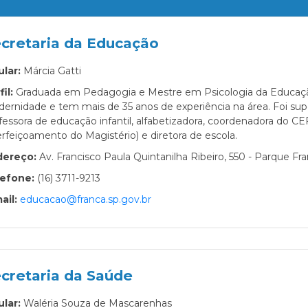
cretaria da Educação
ular:
Márcia Gatti
fil:
Graduada em Pedagogia e Mestre em Psicologia da Educação,
ernidade e tem mais de 35 anos de experiência na área. Foi supe
fessora de educação infantil, alfabetizadora, coordenadora do 
rfeiçoamento do Magistério) e diretora de escola.
dereço:
Av. Francisco Paula Quintanilha Ribeiro, 550 - Parque Fra
lefone:
(16) 3711-9213
ail:
educacao@franca.sp.gov.br
cretaria da Saúde
ular:
Waléria Souza de Mascarenhas