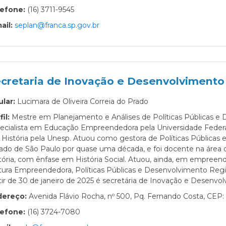
lefone:
(16) 3711-9545
ail:
seplan@franca.sp.gov.br
cretaria de Inovação e Desenvolvimento
ular:
Lucimara de Oliveira Correia do Prado
fil:
Mestre em Planejamento e Análises de Políticas Públicas e 
ecialista em Educação Empreendedora pela Universidade Federal
História pela Unesp. Atuou como gestora de Políticas Públicas
ado de São Paulo por quase uma década, e foi docente na ár
tória, com ênfase em História Social. Atuou, ainda, em empre
tura Empreendedora, Políticas Públicas e Desenvolvimento Regio
tir de 30 de janeiro de 2025 é secretária de Inovação e Desenvol
dereço:
Avenida Flávio Rocha, nº 500, Pq. Fernando Costa, CEP:
lefone:
(16) 3724-7080