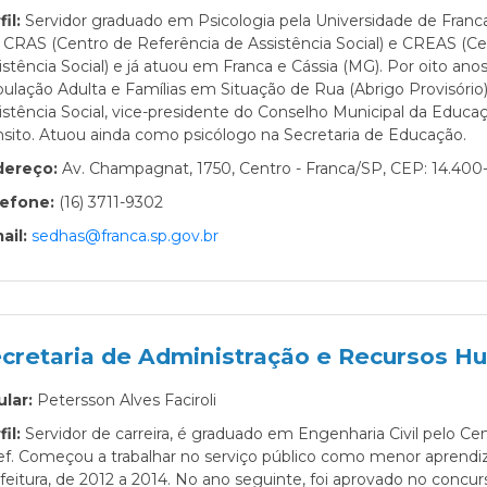
fil:
Servidor graduado em Psicologia pela Universidade de Franca
CRAS (Centro de Referência de Assistência Social) e CREAS (Ce
istência Social) e já atuou em Franca e Cássia (MG). Por oito ano
ulação Adulta e Famílias em Situação de Rua (Abrigo Provisório)
istência Social, vice-presidente do Conselho Municipal da Educa
nsito. Atuou ainda como psicólogo na Secretaria de Educação.
dereço:
Av. Champagnat, 1750, Centro - Franca/SP, CEP: 14.400
lefone:
(16) 3711-9302
ail:
sedhas@franca.sp.gov.br
cretaria de Administração e Recursos 
ular:
Petersson Alves Faciroli
fil:
Servidor de carreira, é graduado em Engenharia Civil pelo Cen
ef. Começou a trabalhar no serviço público como menor aprendi
feitura, de 2012 a 2014. No ano seguinte, foi aprovado no concur