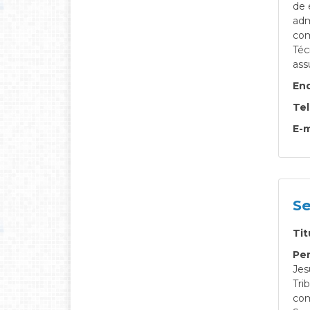
de 
adm
com
Téc
ass
En
Te
E-m
Se
Tit
Per
Jes
Tri
com