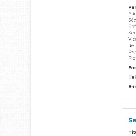
Per
Adm
São
Enf
Sec
Vic
de 
Pre
Rib
En
Te
E-m
Se
Tit