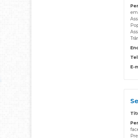
Per
em 
Ass
Pop
Ass
Trâ
En
Te
E-m
Se
Tit
Per
fac
Pre