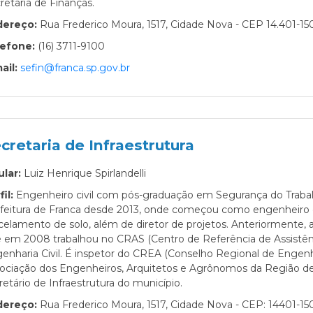
retaria de Finanças.
dereço:
Rua Frederico Moura, 1517, Cidade Nova - CEP 14.401-15
lefone:
(16) 3711-9100
ail:
sefin@franca.sp.gov.br
cretaria de Infraestrutura
ular:
Luiz Henrique Spirlandelli
fil:
Engenheiro civil com pós-graduação em Segurança do Trabalh
feitura de Franca desde 2013, onde começou como engenheiro civ
celamento de solo, além de diretor de projetos. Anteriormente, 
 em 2008 trabalhou no CRAS (Centro de Referência de Assistênci
enharia Civil. É inspetor do CREA (Conselho Regional de Engenh
ociação dos Engenheiros, Arquitetos e Agrônomos da Região de 
retário de Infraestrutura do município.
dereço:
Rua Frederico Moura, 1517, Cidade Nova - CEP: 14401-150