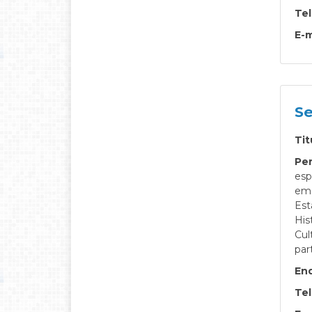
Te
E-m
Se
Tit
Per
esp
em 
Est
His
Cul
par
En
Te