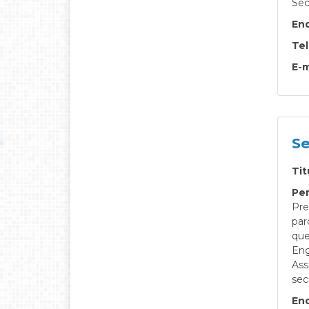
Sec
En
Te
E-m
Se
Tit
Per
Pre
par
que
Eng
Ass
sec
En