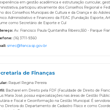
experiência em gestão acadêmica e estruturação curricular, gest
inistrativa, participou ativamente dos Conselhos Regional e Fe
o dos Conselhos Municipais de Cultura e da Criança e do Adoles
nico Administrativo e Financeiro da FEAC (Fundação Esporte, Arte
ume como Secretário de Esporte e Cul
dereço:
Av. Francisco Paula Quintanilha Ribeiro,550 - Parque Fran
lefone:
(16) 3711-9360
ail:
smec@franca.sp.gov.br
cretaria de Finanças
ular:
Raquel Regina Pereira
fil:
Bacharel em Direito pela FDF (Faculdade de Direito de Fran
us Maria José, possui especializações nas áreas de Gestão Públic
butária e Fiscal e Geoinformação na Gestão Municipal. É servidora
o Diretora do Departamento de Cadastro Físico e como Coorden