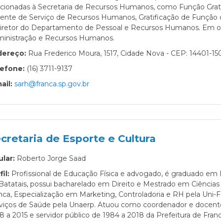
acionadas à Secretaria de Recursos Humanos, como Função Grat
ente de Serviço de Recursos Humanos, Gratificação de Função
iretor do Departamento de Pessoal e Recursos Humanos. Em out
inistração e Recursos Humanos.
dereço:
Rua Frederico Moura, 1517, Cidade Nova - CEP: 14401-15
lefone:
(16) 3711-9137
ail:
sarh@franca.sp.gov.br
cretaria de Esporte e Cultura
ular:
Roberto Jorge Saad
fil:
Profissional de Educação Física e advogado, é graduado em 
Batatais, possui bacharelado em Direito e Mestrado em Ciências 
nca, Especialização em Marketing, Controladoria e RH pela Uni-
viços de Saúde pela Unaerp. Atuou como coordenador e docente
8 a 2015 e servidor público de 1984 a 2018 da Prefeitura de Fra