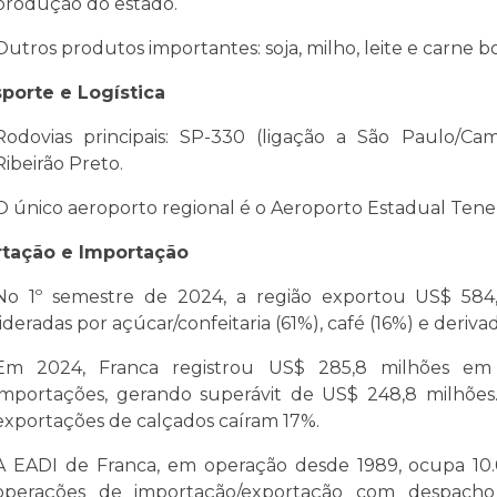
produção do estado.
Outros produtos importantes: soja, milho, leite e carne bo
porte e Logística
Rodovias principais: SP-330 (ligação a São Paulo/C
Ribeirão Preto.
O único aeroporto regional é o Aeroporto Estadual Tene
rtação e Importação
No 1º semestre de 2024, a região exportou US$ 584,
lideradas por açúcar/confeitaria (61%), café (16%) e deriva
Em 2024, Franca registrou US$ 285,8 milhões em
importações, gerando superávit de US$ 248,8 milhões
exportações de calçados caíram 17%.
A EADI de Franca, em operação desde 1989, ocupa 10.0
operações de importação/exportação com despach