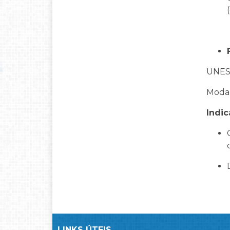
UNESP
Modal
Indic
LINKS ÚTEIS