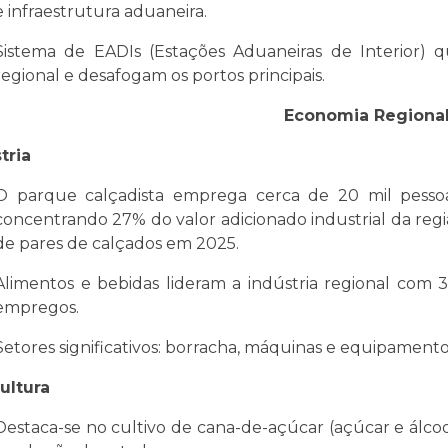
e infraestrutura aduaneira.
Sistema de EADIs (Estações Aduaneiras de Interior) q
regional e desafogam os portos principais.
Economia Regiona
tria
O parque calçadista emprega cerca de 20 mil pess
concentrando 27% do valor adicionado industrial da reg
de pares de calçados em 2025.
Alimentos e bebidas lideram a indústria regional com 3
empregos.
Setores significativos: borracha, máquinas e equipamento
ultura
Destaca-se no cultivo de cana-de-açúcar (açúcar e álcoo