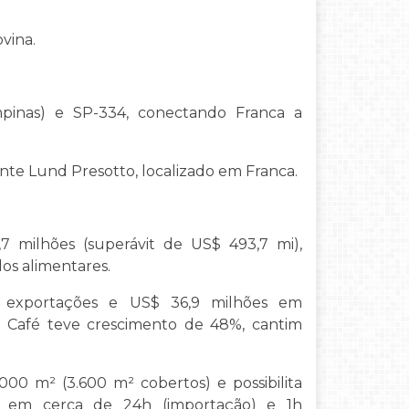
vina.
ampinas) e SP-334, conectando Franca a
nte Lund Presotto, localizado em Franca.
7 milhões (superávit de US$ 493,7 mi),
dos alimentares.
 exportações e US$ 36,9 milhões em
. Café teve crescimento de 48%, cantim
00 m² (3.600 m² cobertos) e possibilita
o em cerca de 24h (importação) e 1h