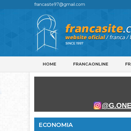
francasite97@gmail.com
HOME
FRANCAONLINE
F
ECONOMIA