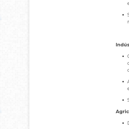
Indús
Agric